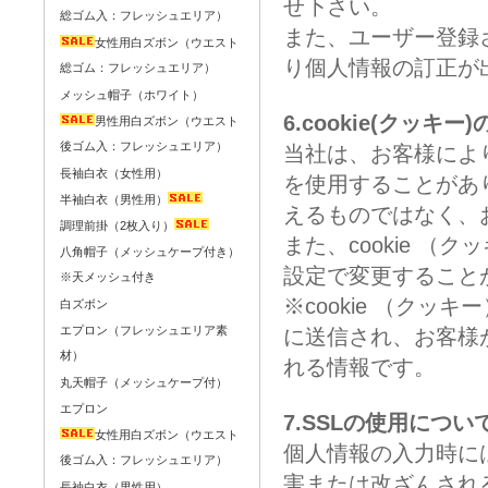
せ下さい。
総ゴム入：フレッシュエリア）
また、ユーザー登録
女性用白ズボン（ウエスト
り個人情報の訂正が
総ゴム：フレッシュエリア）
メッシュ帽子（ホワイト）
6.cookie(クッキ
男性用白ズボン（ウエスト
後ゴム入：フレッシュエリア）
当社は、お客様により
長袖白衣（女性用）
を使用することがあ
半袖白衣（男性用）
えるものではなく、
調理前掛（2枚入り）
また、cookie 
八角帽子（メッシュケープ付き）
設定で変更すること
※天メッシュ付き
※cookie （ク
白ズボン
エプロン（フレッシュエリア素
に送信され、お客様
材）
れる情報です。
丸天帽子（メッシュケープ付）
エプロン
7.SSLの使用につい
女性用白ズボン（ウエスト
個人情報の入力時に
後ゴム入：フレッシュエリア）
害または改ざんされること
長袖白衣（男性用）