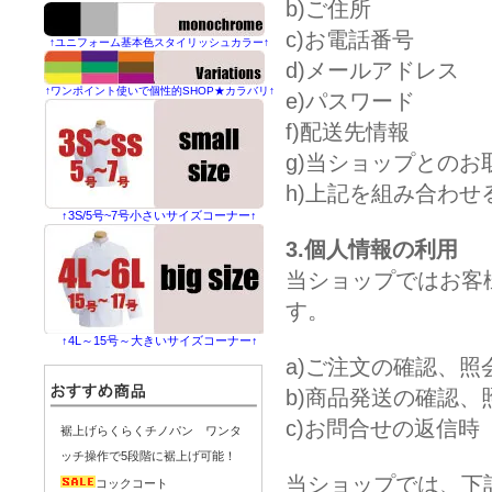
b)ご住所
c)お電話番号
↑ユニフォーム基本色スタイリッシュカラー↑
d)メールアドレス
↑ワンポイント使いで個性的SHOP★カラバリ↑
e)パスワード
f)配送先情報
g)当ショップとの
h)上記を組み合わ
↑3S/5号~7号小さいサイズコーナー↑
3.個人情報の利用
当ショップではお客
す。
↑4L～15号～大きいサイズコーナー↑
a)ご注文の確認、照
b)商品発送の確認、
c)お問合せの返信時
裾上げらくらくチノパン ワンタ
ッチ操作で5段階に裾上げ可能！
当ショップでは、下
コックコート