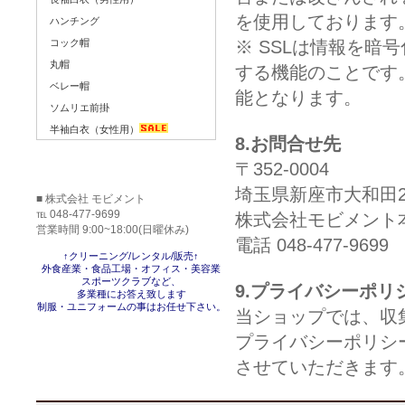
を使用しております
ハンチング
コック帽
※ SSLは情報を
丸帽
する機能のことです
ベレー帽
能となります。
ソムリエ前掛
半袖白衣（女性用）
8.お問合せ先
〒352-0004
埼玉県新座市大和田2-
■ 株式会社 モビメント
℡ 048-477-9699
株式会社モビメント
営業時間 9:00~18:00(日曜休み)
電話 048-477-9699
↑クリーニング/レンタル/販売↑
外食産業・食品工場・オフィス・美容業
スポーツクラブなど、
9.プライバシーポリ
多業種にお答え致します
制服・ユニフォームの事はお任せ下さい。
当ショップでは、収
プライバシーポリシ
させていただきます