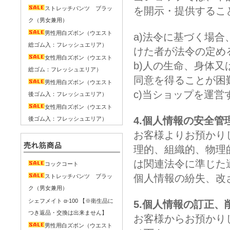
ストレッチパンツ ブラッ
を開示・提供するこ
ク（男女兼用）
男性用白ズボン（ウエスト
a)法令に基づく場
総ゴム入：フレッシュエリア）
けた者が法令の定め
女性用白ズボン（ウエスト
b)人の生命、身体
総ゴム：フレッシュエリア）
同意を得ることが困
男性用白ズボン（ウエスト
c)当ショップを運
後ゴム入：フレッシュエリア）
女性用白ズボン（ウエスト
4.個人情報の安全管
後ゴム入：フレッシュエリア）
お客様よりお預かり
理的、組織的、物理
は関連法令に準じた
コックコート
個人情報の紛失、改
ストレッチパンツ ブラッ
ク（男女兼用）
シェフメイト α-100 【※衛生品に
5.個人情報の訂正、
つき返品・交換は出来ません】
お客様からお預かり
男性用白ズボン（ウエスト