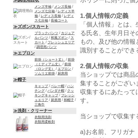
ポリシーに則った個
≫調理用白衣
/
/
メンズ半袖
メンズ長袖
/
メンズ七分袖
レディス半
1.個人情報の定義
/
/
袖
レディス長袖
レディ
/
ス七分袖
長袖コート
「個人情報」とは、
≫ズボン/スカート
る氏名、生年月日そ
/
ブラックパンツ
カジュア
/
/
ルパンツ
和風ズボン
ス
もの、及び他の情報
/
カート
フレッシュエリア
/
調理用パンツ
識別することができ
≫エプロン
/
前掛（ショート丈）
前掛
/
（ミディアム丈）
前掛
2.個人情報の収集
/
/
（ロング丈）
エプロン
/
当ショップでは商品
ソムリエ前掛
厨房用
≫帽子
集することがござい
/
/
キャップ
ベレー帽
ハン
/
/
収集するにあたって
チング
バンダナ帽
クッ
/
キングキャップ
フレッシ
す。
/
/
/
ュエリア
厨房用
和帽子
三角巾
≫洗剤・クリーナー
当ショップで収集す
衣類用洗剤
衣類用柔軟剤
a)お名前、フリガナ