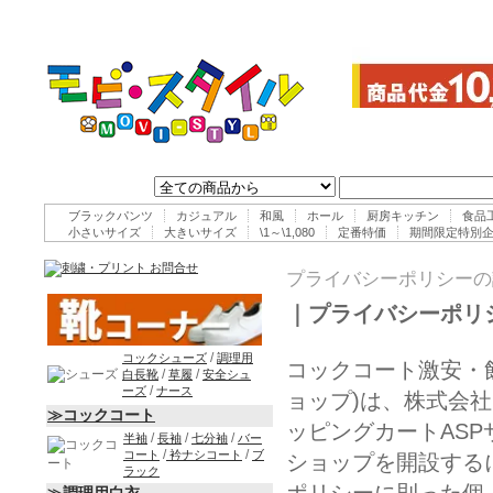
ブラックパンツ
カジュアル
和風
ホール
厨房キッチン
食品
小さいサイズ
大きいサイズ
\1～\1,080
定番特価
期間限定特別
プライバシーポリシーの
｜プライバシーポリ
/
コックシューズ
調理用
コックコート激安・
/
/
白長靴
草履
安全シュ
/
ーズ
ナース
ョップ)は、株式会社p
≫コックコート
ッピングカートASP
/
/
/
半袖
長袖
七分袖
バー
/
/
コート
衿ナシコート
ブ
ショップを開設する
ラック