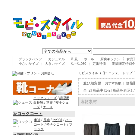
ブラックパンツ
カジュアル
和風
ホール
厨房キッチン
食品
小さいサイズ
大きいサイズ
\1～\1,080
定番特価
期間限定特別
モビスタイル（旧ユニシェ） トップ
並び順変更：
｜
価格
おすすめ順
全 [2] 商品中 [1-2] 商品を表
/
コックシューズ
調理用
速乾素材
/
/
白長靴
草履
安全シュ
/
ーズ
ナース
≫コックコート
/
/
/
半袖
長袖
七分袖
バー
/
/
コート
衿ナシコート
ブ
ラック