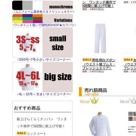
ン ワンタッチ操作で
価格：2,17
5段階に裾上げ可能！
価格：3,981円(税込)
↑ユニフォーム基本色スタイリッシュカラー↑
↑ワンポイント使いで個性的SHOP★カラバリ↑
↑3S/5号~7号小さいサイズコーナー↑
男性用白ズボン
（ウエスト後ゴム入：
（ウエ
フレッシュエリア）
フレッ
価格：2,401円(税込)
価格：2,40
↑4L～15号～大きいサイズコーナー↑
裾上げらくらくチノパン ワンタ
ッチ操作で5段階に裾上げ可能！
コックコート