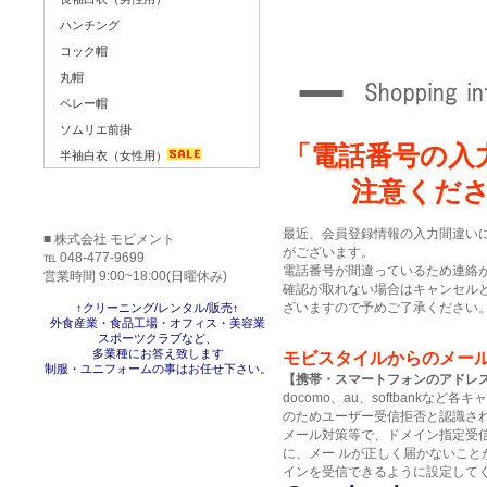
ハンチング
コック帽
丸帽
ベレー帽
ソムリエ前掛
「電話番号の入
半袖白衣（女性用）
注意くだ
最近、会員登録情報の入力間違い
■ 株式会社 モビメント
がございます。
℡ 048-477-9699
電話番号が間違っているため連絡
営業時間 9:00~18:00(日曜休み)
確認が取れない場合はキャンセル
ざいますので予めご了承ください
↑クリーニング/レンタル/販売↑
外食産業・食品工場・オフィス・美容業
スポーツクラブなど、
多業種にお答え致します
モビスタイルからのメー
制服・ユニフォームの事はお任せ下さい。
【携帯・スマートフォンのアドレ
docomo、au、softbankな
のためユーザー受信拒否と認識さ
メール対策等で、ドメイン指定受
に、メー ルが正しく届かないこと
インを受信できるように設定して