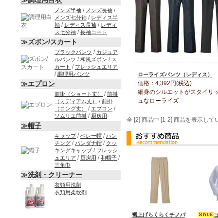
≫調理用白衣
/
/
メンズ半袖
メンズ長袖
/
メンズ七分袖
レディス半
/
/
袖
レディス長袖
レディ
/
ス七分袖
長袖コート
≫ズボン/スカート
/
ブラックパンツ
カジュア
/
/
ルパンツ
和風ズボン
ス
/
カート
フレッシュエリア
/
調理用パンツ
ローライズパンツ（レディス）
価格：4,392円(税込)
≫エプロン
細身のシルエットがスタイリ
/
前掛（ショート丈）
前掛
ュなローライズ
/
（ミディアム丈）
前掛
/
/
（ロング丈）
エプロン
/
ソムリエ前掛
厨房用
全 [2] 商品中 [1-2] 商品を表示し
≫帽子
/
/
キャップ
ベレー帽
ハン
/
/
チング
バンダナ帽
クッ
/
キングキャップ
フレッシ
/
/
/
ュエリア
厨房用
和帽子
三角巾
≫洗剤・クリーナー
衣類用洗剤
衣類用柔軟剤
裾上げらくらくチノパ