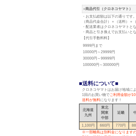
○商品代引（クロネコヤマト）
・お支払総額は以下の通りです
（商品代金合計）＋（送料）＋
・配送業者はクロネコヤマトと
・商品と引き換えでお支払いと
【代引手数料料】
9999円まで
10000円～29999円
30000円～99999円
100000円～300000円
■送料について■
クロネコヤマトはお届け地域に
1回のお買い物で
ご利用金額が10
送料が無料
になります！
東北
北海道
関東
近畿
九州
中部
1,100円
660円
770円
8
※一部離島は別料金になります