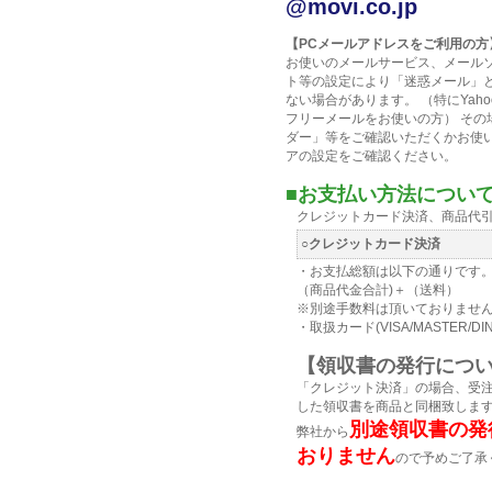
@movi.co.jp
【PCメールアドレスをご利用の方
お使いのメールサービス、メール
ト等の設定により「迷惑メール」
ない場合があります。 （特にYahoo
フリーメールをお使いの方） その
ダー」等をご確認いただくかお使
アの設定をご確認ください。
■お支払い方法について
クレジットカード決済、商品代
○クレジットカード決済
・お支払総額は以下の通りです
（商品代金合計)＋（送料）
※別途手数料は頂いておりませ
・取扱カード(VISA/MASTER/DIN
【領収書の発行につ
「クレジット決済」の場合、受
した領収書を商品と同梱致しま
別途領収書の発
弊社から
おりません
ので予めご了承